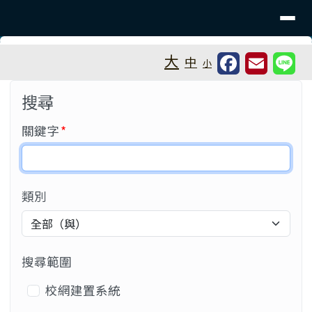
桃園市大溪區福安國小
導覽列
跳至主內容區
工具列
大
中
小
⏸
頁尾區域
主內容區域
搜尋
必填
關鍵字
*
類別
搜尋範圍
搜尋範圍
校網建置系統