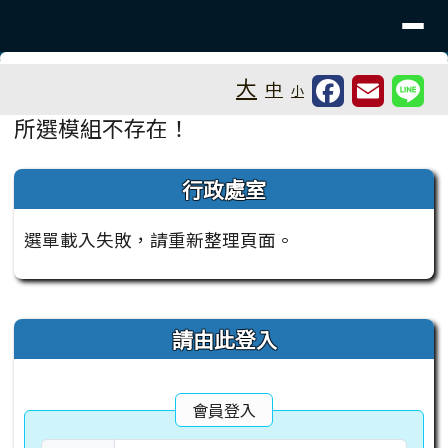
桃園市大溪區福安國小
導覽列
跳至主內容區
工具列
大
中
小
⏸
頁尾區域
主內容區域
所選模組不存在！
左邊區域內容
行政處室
選單載入失敗，請重新整理頁面。
右邊區域內容
請由此登入
會員登入